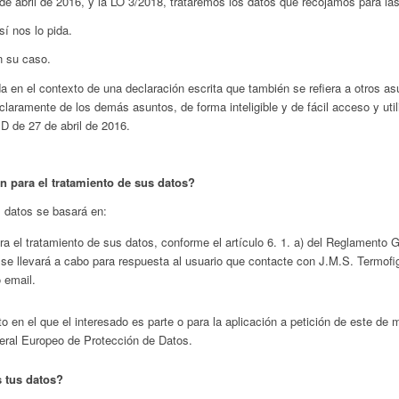
e abril de 2016, y la LO 3/2018, trataremos los datos que recojamos para las 
í nos lo pida.
n su caso.
a en el contexto de una declaración escrita que también se refiera a otros as
claramente de los demás asuntos, de forma inteligible y de fácil acceso y util
D de 27 de abril de 2016.
ón para el tratamiento de sus datos?
s datos se basará en:
ra el tratamiento de sus datos, conforme el artículo 6. 1. a) del Reglamento
 se llevará a cabo para respuesta al usuario que contacte con J.M.S. Termofi
 email.
o en el que el interesado es parte o para la aplicación a petición de este de
neral Europeo de Protección de Datos.
 tus datos?