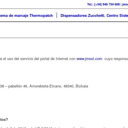
Tel.: [+34] 946 734 608
|
jms
tema de marcaje Thermopatch
Dispensadores Zucchetti. Centro Sist
a el uso del servicio del portal de Internet con
www.jmssl.com
cuyo responsab
z, 38 – pabellón 46, Amorebieta-Etxano, 48340, Bizkaia
atos?