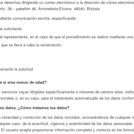
s derechos dirigiendo un correo electrónico a la dirección de correo electróni
arritz, 38 – pabellón 46, Amorebieta-Etxano, 48340, Bizkaia
diante comunicación escrita, especificando:
l solicitante.
el representante, en el caso de que el procedimiento se realice mediante uno.
 que se lleva a cabo la reclamación.
emente la solicitud
 si eres menor de edad?
 servicios vayan dirigidos específicamente a menores de catorce años, solic
ersonales o, en su caso, para el tratamiento automatizado de los datos confo
 los datos, ¿Cómo tratamos tus datos?
a veracidad y corrección de los datos incluidos, exonerándonos de cualquier r
lquier caso, de la exactitud, vigencia y autenticidad de los datos personales
l usuario acepta proporcionar información completa y correcta en los formula