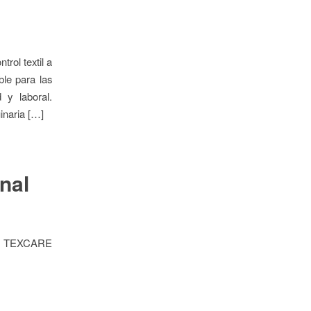
rol textil a
ble para las
 y laboral.
inaria […]
nal
de TEXCARE