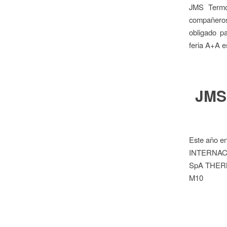
JMS Termof
compañeros
obligado p
feria A+A e
JMSS
Este año e
INTERNACIO
SpA THERM
M10