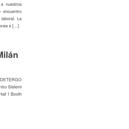
 a nuestros
e encuentro
laboral. La
iones e […]
Milán
EXPODETERGO
tro Sistemi
ll 1 Booth