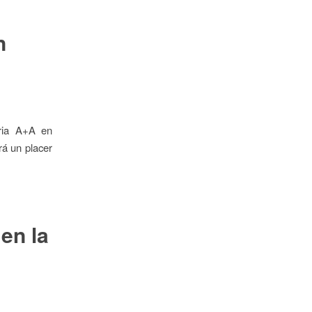
n
ria A+A en
rá un placer
en la