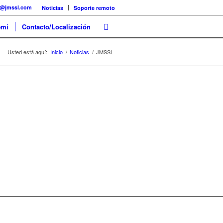
@jmssl.com
Noticias
Soporte remoto
emi
Contacto/Localización
Usted está aquí:
Inicio
/
Noticias
/
JMSSL