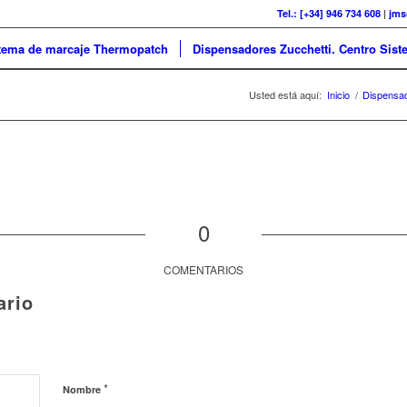
Tel.: [+34] 946 734 608
|
jms
tema de marcaje Thermopatch
Dispensadores Zucchetti. Centro Sist
Usted está aquí:
Inicio
/
Dispensad
0
COMENTARIOS
ario
*
Nombre