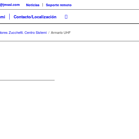
@jmssl.com
Noticias
Soporte remoto
emi
Contacto/Localización
ores Zucchetti. Centro Sistemi
/
Armario UHF