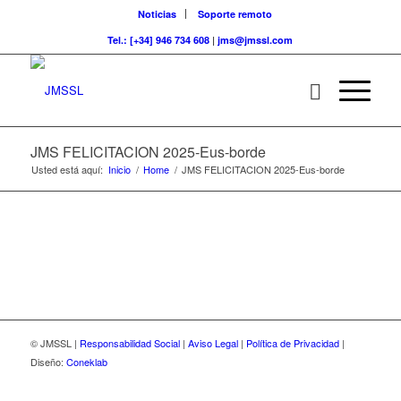
Noticias
Soporte remoto
Tel.: [+34] 946 734 608
|
jms@jmssl.com
JMS FELICITACION 2025-Eus-borde
Usted está aquí:
Inicio
/
Home
/
JMS FELICITACION 2025-Eus-borde
© JMSSL |
Responsabilidad Social
|
Aviso Legal
|
Política de Privacidad
|
Diseño:
Coneklab