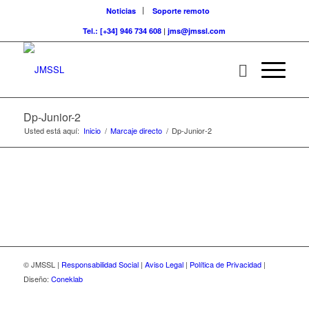
Noticias
Soporte remoto
Tel.: [+34] 946 734 608
|
jms@jmssl.com
Dp-Junior-2
Usted está aquí:
Inicio
/
Marcaje directo
/
Dp-Junior-2
© JMSSL |
Responsabilidad Social
|
Aviso Legal
|
Política de Privacidad
|
Diseño:
Coneklab